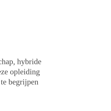
leiderschap 
eling
chap, hybride 
eze opleiding 
te begrijpen 
Kosten