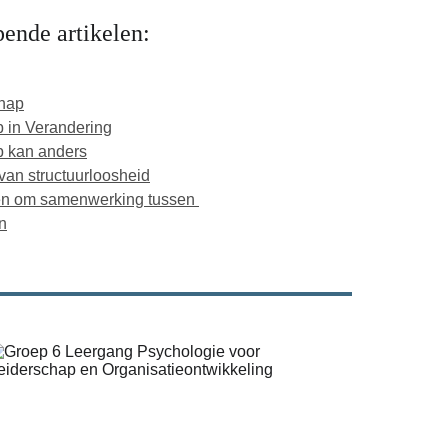
pende artikelen:
chap
p in Verandering
p kan anders
 van structuurloosheid
ren om samenwerking tussen 
n