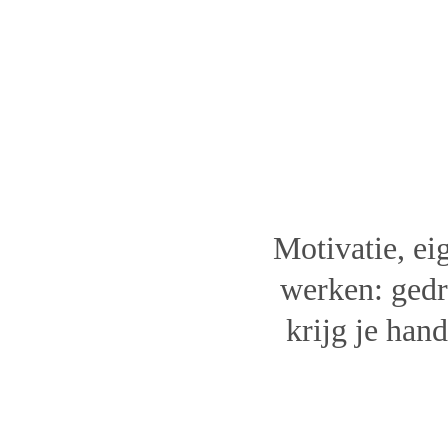
Opleiding P
en o
Motivatie, ei
werken: gedra
krijg je han
Data
A