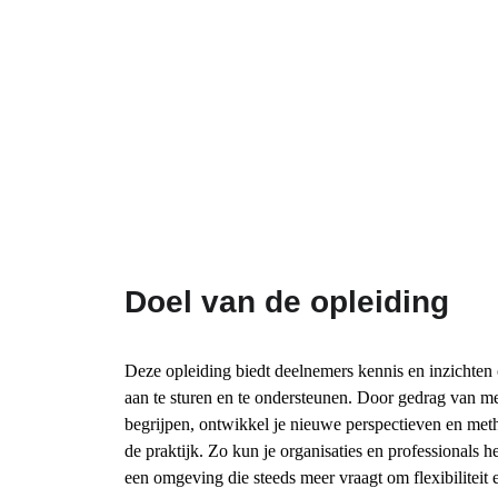
17-9-2026
8-10-2026
5-11-2026
10-12-2026
14-01-2027
11-02-2027
Doel van de opleiding
Deze opleiding biedt deelnemers kennis en inzichten o
aan te sturen en te ondersteunen. Door gedrag van men
begrijpen, ontwikkel je nieuwe perspectieven en metho
de praktijk. Zo kun je organisaties en professionals h
een omgeving die steeds meer vraagt om flexibiliteit