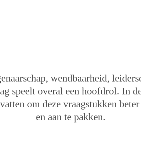
sychologie voor 
rganisatieontwikk
genaarschap, wendbaarheid, leiders
g speelt overal een hoofdrol. In d
dvatten om deze vraagstukken beter 
en aan te pakken.
antal deelnemers
Locatie