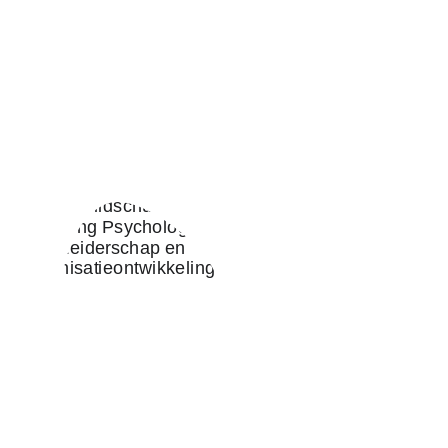
Max richt op vanuit de neur
vraagstukken rondom prestat
organisaties. Hij schreef hi
managers, Gezag en Stop D
hij aan de VU onderzoek naa
Max bewijst al jaren over e
organisaties begrijpelijk t