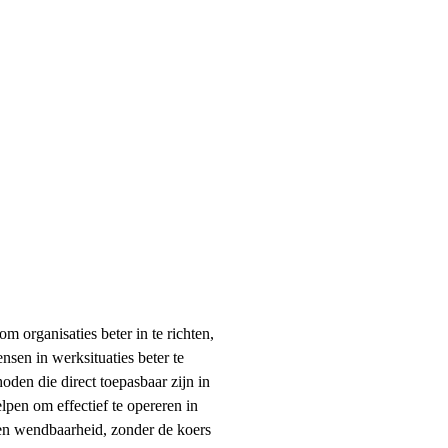
8 tot 12 deelnemers
Trainingslocatie Pla
Brinkkampen 33
Spier
m organisaties beter in te richten, 
12
sen in werksituaties beter te 
den die direct toepasbaar zijn in 
elpen om effectief te opereren in 
Edities van deze
 en wendbaarheid, zonder de koers 
opleiding