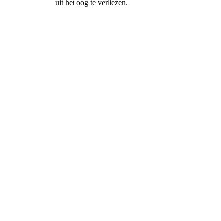
uit het oog te verliezen.
De docent
Max Wildschut
Gedragswetenschapper