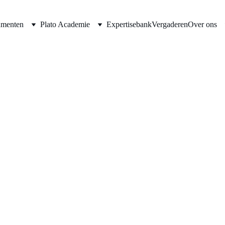
umenten
Plato Academie
Expertisebank
Vergaderen
Over ons