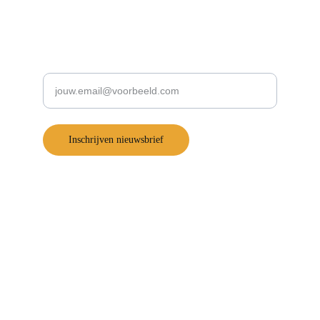
Schrijf je in voor onze nieuwsbrief:
Voer je e-mailadres in
Inschrijven nieuwsbrief
Snel naar
Podcast De Supportorganisatie
Support-Toolbox
Werken bij
Contactgegevens