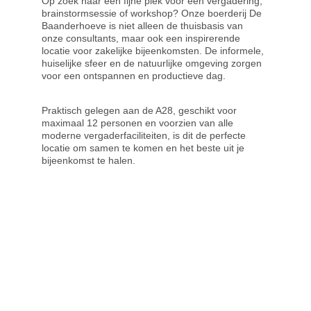
Op zoek naar een fijne plek voor een vergadering, 
brainstormsessie of workshop? Onze boerderij De 
Baanderhoeve is niet alleen de thuisbasis van 
onze consultants, maar ook een inspirerende 
locatie voor zakelijke bijeenkomsten. De informele, 
huiselijke sfeer en de natuurlijke omgeving zorgen 
voor een ontspannen en productieve dag.
Praktisch gelegen aan de A28, geschikt voor 
maximaal 12 personen en voorzien van alle 
moderne vergaderfaciliteiten, is dit de perfecte 
locatie om samen te komen en het beste uit je 
bijeenkomst te halen.