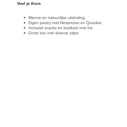
Voel je thuis
Warme en natuurlijke uitstraling
Eigen pantry met Nespresso en Quooker
Inclusief snacks en koelkast met fris
Grote tuin met diverse zitjes
Perfect voor 8-12 personen
Professioneel presentatiescherm
Prijs per dagdeel €200,- ex btw
Prijs is inclusief koffie, thee, 
fris, water en kleine snacks