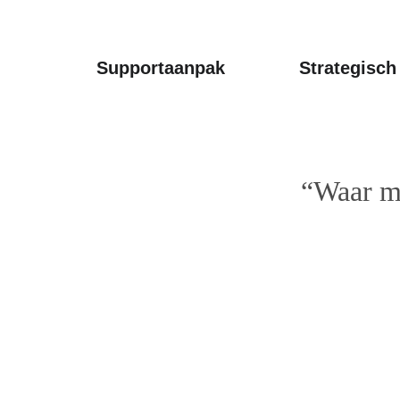
Supportaanpak
Strategisc
“Waar me
Contactgegeve
Brinkkampen 33