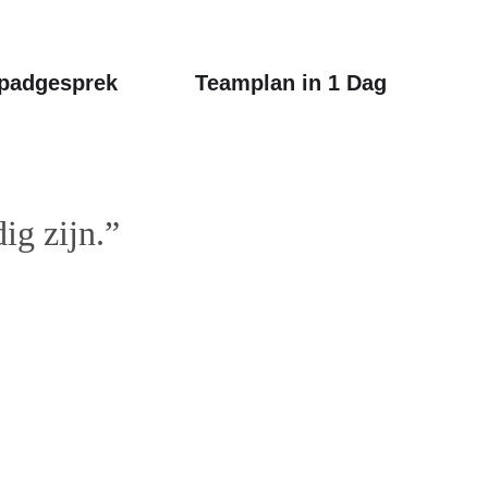
padgesprek
Teamplan in 1 Dag
ig zijn.”
Blijf op de hoogte!
Schrijf je in voor onze nieuwsbrief: