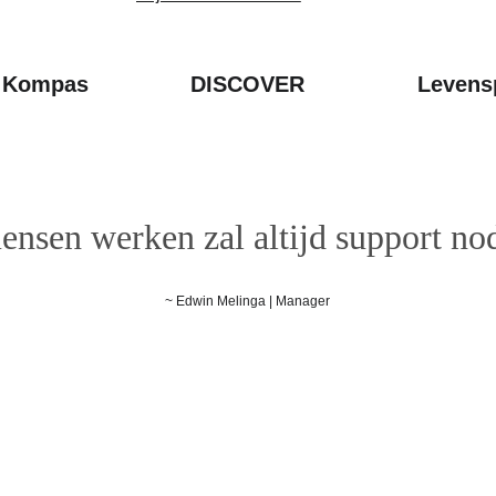
h Kompas
DISCOVER
Levens
nsen werken zal altijd support nod
~ Edwin Melinga | Manager
ns
Snel naar
Podcast De Supportorganisatie