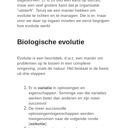
uitgestorven. Er is zo dus een kans op succes, 
maar een veel grotere kans dat je organisatie 
“uitsterft”. Tenzij we een manier hebben om 
evolutie te richten en te managen. Die is er, maar 
voor we daar op ingaan moeten we eerst begrijpen 
hoe evolutie werkt.
Biologische evolutie
Evolutie is een heuristiek, d.w.z. een manier om 
problemen op te lossen in een complexe 
omgeving, zoals de natuur. Het bestaat in de basis 
uit drie stappen:
Er is 
variatie 
in oplossingen en 
eigenschappen. Sommige van die variaties 
werken beter dan anderen en zijn meer 
succesvol
De meer succesvolle 
oplossingen/eigenschappen worden 
meegenomen naar de volgende ronde 
(
selectie
).