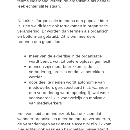
teams inderdaad verder, de organisatie als geheel 
leek echter stil te staan.
Net als zelforganisatie in teams een populair idee 
is, zien we dit idee ook terugkomen in organisatie 
verandering. Er worden dan termen als organisch 
en bottom-up gebruikt. Dit is om meerdere 
redenen een goed idee:
meer van de expertise in de organisatie 
wordt benut, wat tot betere oplossingen leidt
mensen zijn meer betrokken bij de 
verandering, precies omdat zij betrokken 
worden
door deel te nemen wordt autonomie van 
medewerkers gerespecteerd (i.t.t. wanneer 
een verandering wordt opgelegd), wat weer 
voorwaardelijk is voor welzijn en motivatie 
van medewerkers
Een veelheid aan onderzoek laat ook zien dat 
wanneer organisaties meer bottom-up veranderen, 
de veranderingen vaak meer succesvol zijn. Ik kom 
hier echter ook vaak een hardnekkig misverstand 