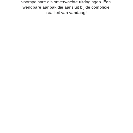
voorspelbare als onverwachte uitdagingen. Een 
wendbare aanpak die aansluit bij de complexe 
realiteit van vandaag!
Mogelijk op team-, afdeling- en 
organisatieniveau
Tijdsbesteding per team: 3 
sessies van 2 uur