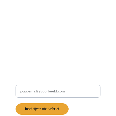
Blijf op de hoogte!
Schrijf je in voor onze nieuwsbrief:
Voer je e-mailadres in
Inschrijven nieuwsbrief