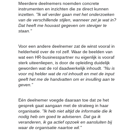
Meerdere deelnemers noemden concrete 
instrumenten en inzichten die ze direct kunnen 
inzetten. 
"Ik wil verder gaan met het onderzoeken 
van de verschillende stijlen, wanneer zet je wat in? 
Dat heeft me houvast gegeven om steviger te 
staan."
Voor een andere deelnemer zat de winst vooral in 
helderheid over de rol zelf. Waar de beelden van 
wat een HR-businesspartner nu eigenlijk is vooraf 
sterk uiteenliepen, is door de opleiding duidelijk 
geworden wat de rol daadwerkelijk inhoudt. 
“Nu is 
voor mij helder wat de rol inhoudt en met de input 
geeft het me de handvatten om er invulling aan te 
geven.”
Eén deelnemer voegde daaraan toe dat ze het 
gesprek gaat aangaan met de strateeg in haar 
organisatie. 
"Ik heb niet altijd de informatie die ik 
nodig heb om goed te adviseren. Dat ga ik 
veranderen, ik ga actief opzoek en aansluiten bij 
waar de organisatie naartoe wil."