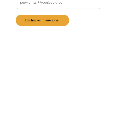
Inschrijven nieuwsbrief
Snel naar
Podcast De Supportorganisatie
Support-Toolbox
Werken bij
Contactgegevens
Brinkkampen 33
9417 TC Spier
info@plato.nl
06 – 291 686 66