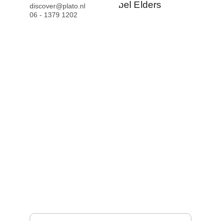
discover@plato.nl
06 - 1379 1202
Blijf op de hoogte!
Schrijf je in voor onze nieuwsbrief:
Voer je e-mailadres in